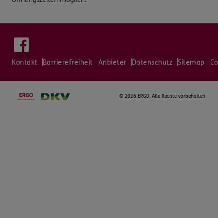
Kontakt
Barrierefreiheit
Anbieter
Datenschutz
Sitemap
Co
©
2026 ERGO. Alle Rechte vorbehalten.