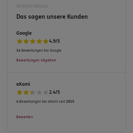
BEWERTUNGEN
Zusätzlich bieten wir unseren Kunden auch kostenfreie
Das sagen unsere Kunden
Zusatzleistungen an, wie z. B unseren KFZ-
Zulassungsservice.
Google
Gerne helfen wir Ihnen in allen Versicherungs-
4.9
/
5
Angelegenheiten weiter.
14
Bewertungen bei Google
Wir freuen uns auf Sie.
Bewertungen abgeben
Ihre ERGO Subdirektion Dirk Mutert.
eKomi
2.4
/
5
4
Bewertungen bei eKomi seit
2015
Bewerten