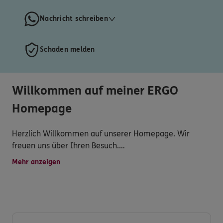
Nachricht schreiben
Schaden melden
Willkommen auf meiner ERGO
Homepage
Herzlich Willkommen auf unserer Homepage. Wir
freuen uns über Ihren Besuch.
Mehr anzeigen
Qualifizierte, vertrauensvolle, transparente und
persönliche Beratung, attraktive
Versicherungsprodukte, sind für uns genauso
selbstverständlich wie eine schnelle und unkomplizierte
Schadensregulierung.