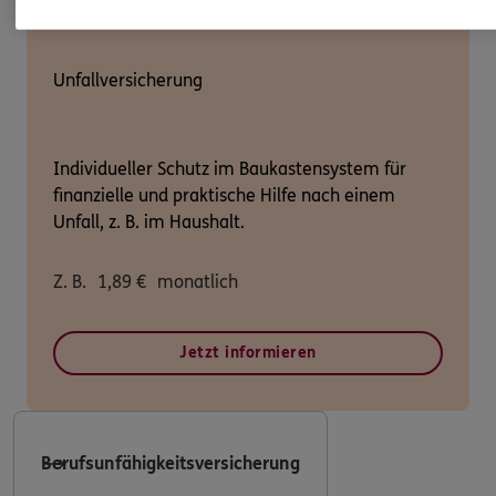
Unfallversicherung
Individueller Schutz im Baukastensystem für
finanzielle und praktische Hilfe nach einem
Unfall, z. B. im Haushalt.
Z. B.
1,89
€
monatlich
Jetzt informieren
Berufsunfähigkeitsversicherung