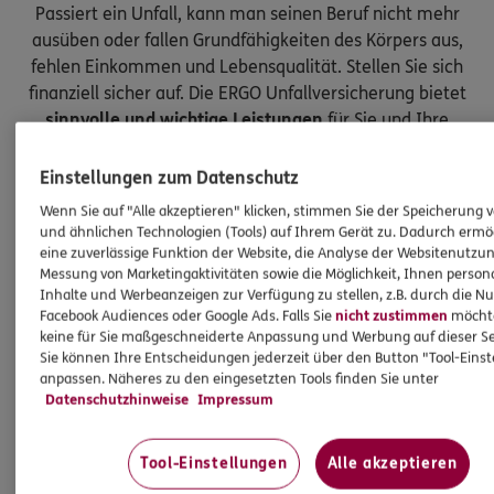
Passiert ein Unfall, kann man seinen Beruf nicht mehr
ausüben oder fallen Grundfähigkeiten des Körpers aus,
fehlen Einkommen und Lebensqualität. Stellen Sie sich
finanziell sicher auf. Die ERGO Unfallversicherung bietet
sinnvolle und wichtige Leistungen
für Sie und Ihre
Kinder.
Einstellungen zum Datenschutz
Wenn Sie auf "Alle akzeptieren" klicken, stimmen Sie der Speicherung 
und ähnlichen Technologien (Tools) auf Ihrem Gerät zu. Dadurch ermö
eine zuverlässige Funktion der Website, die Analyse der Websitenutzun
Messung von Marketingaktivitäten sowie die Möglichkeit, Ihnen persona
Inhalte und Werbeanzeigen zur Verfügung zu stellen, z.B. durch die N
Facebook Audiences oder Google Ads. Falls Sie
nicht zustimmen
möchten
keine für Sie maßgeschneiderte Anpassung und Werbung auf dieser Se
Sie können Ihre Entscheidungen jederzeit über den Button "Tool-Eins
anpassen. Näheres zu den eingesetzten Tools finden Sie unter
Datenschutzhinweise
Impressum
Tool-Einstellungen
Alle akzeptieren