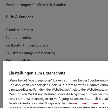
Versicherungen für Geschäftskunden
Hilfe & Services
E-Mail schreiben
Schaden melden
Erstkontaktinformationen
EU-Offenlegungsvereinbarung
Datenverarbeitung
Das könnte Sie auch interessieren
Einstellungen zum Datenschutz
Wenn Sie auf "Alle akzeptieren" klicken, stimmen Sie der Speicherung 
und ähnlichen Technologien (Tools) auf Ihrem Gerät zu. Dadurch ermö
Unsere Agentur
eine zuverlässige Funktion der Website, die Analyse der Websitenutzun
Standorte
Messung von Marketingaktivitäten sowie die Möglichkeit, Ihnen persona
Inhalte und Werbeanzeigen zur Verfügung zu stellen, z.B. durch die N
Sponsoring
Facebook Audiences oder Google Ads. Falls Sie
nicht zustimmen
möchten
keine für Sie maßgeschneiderte Anpassung und Werbung auf dieser Se