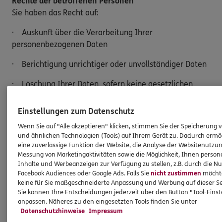
Rechte der betroffenen Personen
Sie haben das Recht auf:
· Auskunft über die Verarbeitung Ihrer
personenbezogenen Daten
· Berichtigung unrichtiger oder unvollständiger Daten
· Löschung Ihrer Daten, sofern keine gesetzlichen
Aufbewahrungspflichten bestehen
Einstellungen zum Datenschutz
· Einschränkung der Verarbeitung
Wenn Sie auf "Alle akzeptieren" klicken, stimmen Sie der Speicherung 
· Widerspruch gegen die Verarbeitung Ihrer Daten
und ähnlichen Technologien (Tools) auf Ihrem Gerät zu. Dadurch ermö
eine zuverlässige Funktion der Website, die Analyse der Websitenutzun
Messung von Marketingaktivitäten sowie die Möglichkeit, Ihnen persona
· Datenübertragung an einen anderen
Inhalte und Werbeanzeigen zur Verfügung zu stellen, z.B. durch die N
Verantwortlichen
Facebook Audiences oder Google Ads. Falls Sie
nicht zustimmen
möchten
keine für Sie maßgeschneiderte Anpassung und Werbung auf dieser Se
Möchten Sie von Ihren Rechten Gebrauch machen,
Sie können Ihre Entscheidungen jederzeit über den Button "Tool-Eins
genügt eine E-Mail an:
anpassen. Näheres zu den eingesetzten Tools finden Sie unter
Datenschutzhinweise
Impressum
Dirk.Mutert@ergo.de.