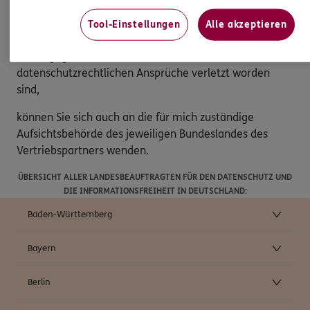
Beschwerderecht
Tool-Einstellungen
Alle akzeptieren
Sollten Sie der Ansicht sein, dass die Verarbeitung Ihrer
Daten gegen das Datenschutzrecht verstößt oder
datenschutzrechtlichen Ansprüche verletzt worden
sind,
können Sie sich auch an die für mich zuständige
Aufsichtsbehörde des jeweiligen Bundeslandes des
Vertriebspartners wenden.
ÜBERSICHT ALLER LANDESBEAUFTRAGTEN FÜR DEN DATENSCHUTZ UND
DIE INFORMATIONSFREIHEIT IN DEUTSCHLAND:
Baden-Württemberg
Bayern
Berlin